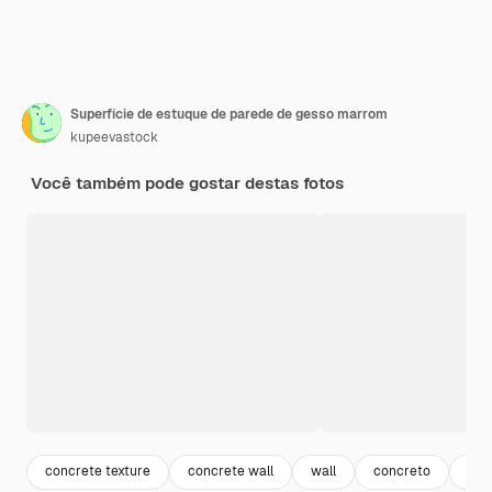
Superfície de estuque de parede de gesso marrom
kupeevastock
Você também pode gostar destas fotos
concrete texture
concrete wall
wall
concreto
ped