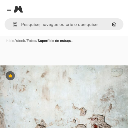
Magnific
Close menu
Pesqui
Início
/
stock
/
Fotos
/
Superfície de estuqu…
Premium