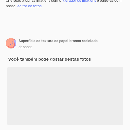
Crie suas próprias imagens com o
gerador de imagens
e edite-as com
nosso
editor de fotos
.
Superfície de textura de papel branco reciclado
daboost
Você também pode gostar destas fotos