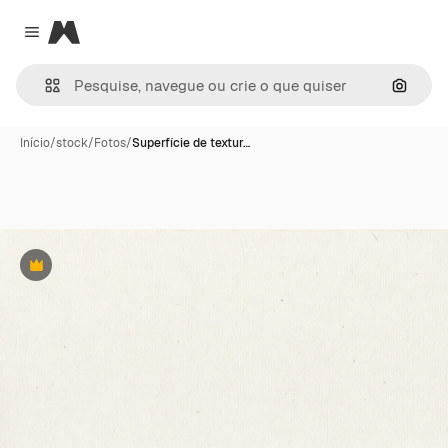
Magnific
Close menu
Pesqui
Início
/
stock
/
Fotos
/
Superfície de textur…
Premium