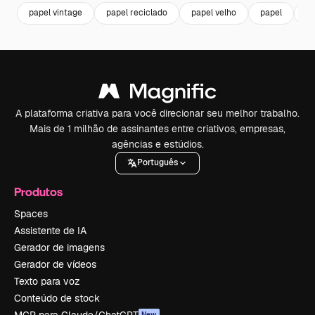
papel vintage
papel reciclado
papel velho
papel
te
A plataforma criativa para você direcionar seu melhor trabalho.
Mais de 1 milhão de assinantes entre criativos, empresas,
agências e estúdios.
Português
Produtos
Spaces
Assistente de IA
Gerador de imagens
Gerador de vídeos
Texto para voz
Conteúdo de stock
MCP para Claude/ChatGPT
New