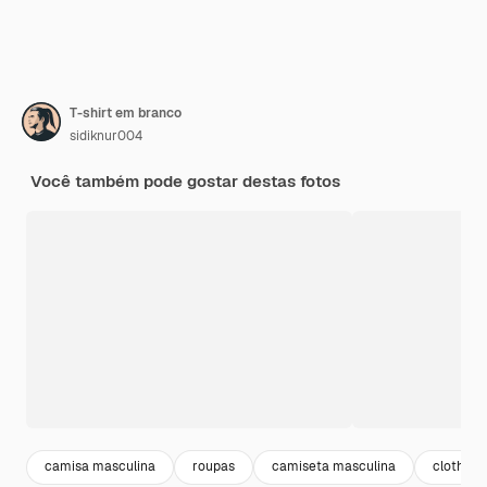
T-shirt em branco
sidiknur004
Você também pode gostar destas fotos
camisa masculina
roupas
camiseta masculina
clothes