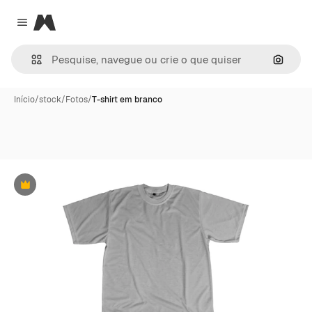
Magnific
Close menu
Pesqui
Início
/
stock
/
Fotos
/
T-shirt em branco
Premium