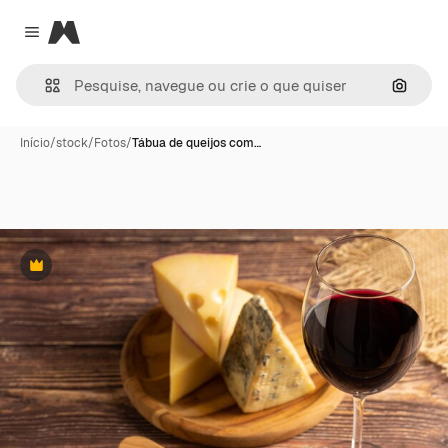
Magnific
Close menu
Pesqui
Início
/
stock
/
Fotos
/
Tábua de queijos com…
Premium