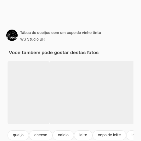
Tábua de queijos com um copo de vinho tinto
WS Studio BR
Você também pode gostar destas fotos
queijo
cheese
calcio
leite
copo de leite
ingre