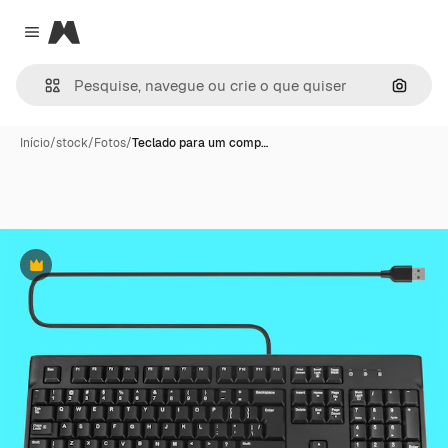
Magnific
Close menu
Pesqui
Início
/
stock
/
Fotos
/
Teclado para um comp…
Premium