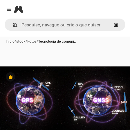
Magnific
Close menu
Pesqui
Início
/
stock
/
Fotos
/
Tecnologia de comuni…
Premium