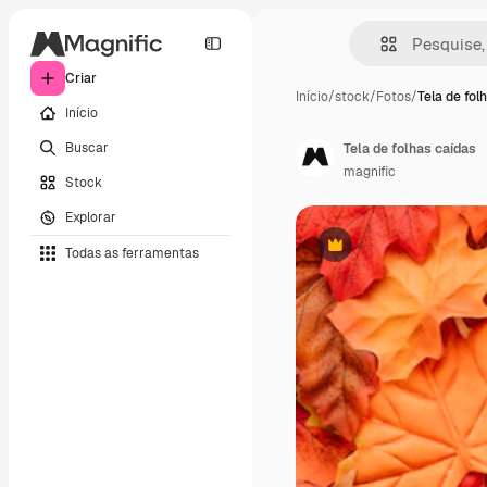
Criar
Início
/
stock
/
Fotos
/
Tela de fol
Início
Buscar
Tela de folhas caídas
magnific
Stock
Explorar
Todas as ferramentas
Premium