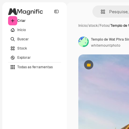
Criar
Início
/
stock
/
Fotos
/
Templo de 
Início
Buscar
Templo de Wat Phra Sing
whitemountphoto
Stock
Explorar
Todas as ferramentas
Premium