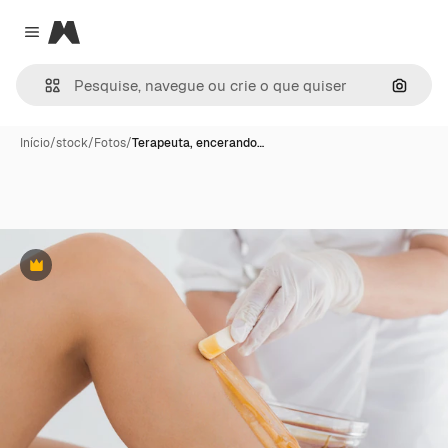
Magnific
Close menu
Pesqui
Início
/
stock
/
Fotos
/
Terapeuta, encerando…
Premium