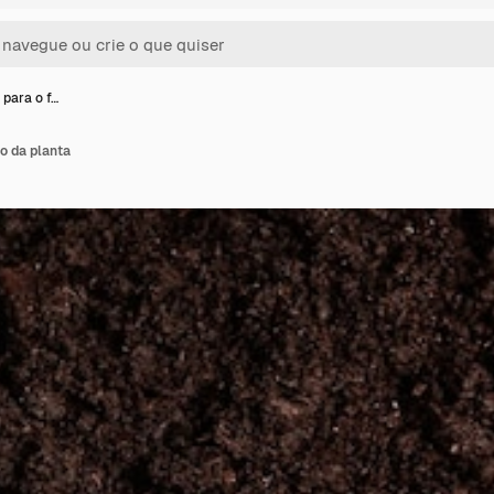
 para o f…
do da planta