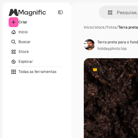
Criar
Início
/
stock
/
Fotos
/
Terra preta
Início
Buscar
Terra preta para o fun
holiday.photo.top
Stock
Explorar
Todas as ferramentas
Premium