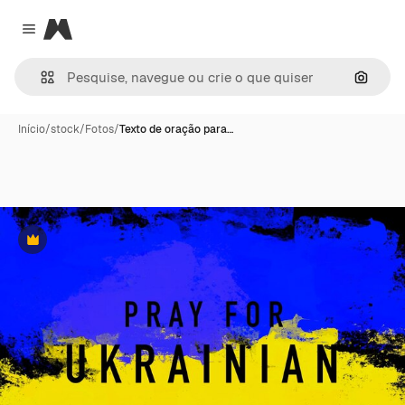
Magnific
Close menu
Pesqui
Início
/
stock
/
Fotos
/
Texto de oração para…
Premium