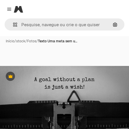
Magnific
Close menu
Pesqui
Início
/
stock
/
Fotos
/
Texto Uma meta sem u…
Premium