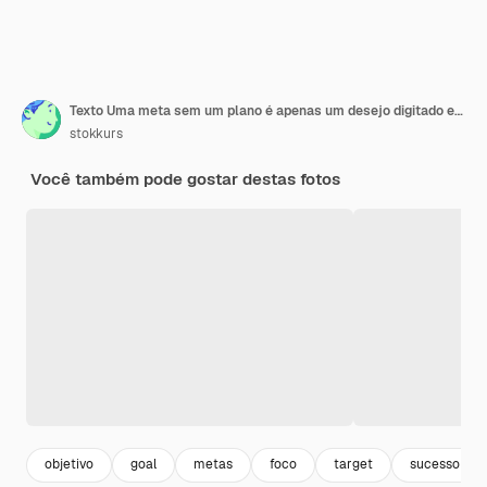
Texto Uma meta sem um plano é apenas um desejo digitado em uma máquina de escrever retrô
stokkurs
Você também pode gostar destas fotos
objetivo
goal
metas
foco
target
sucesso