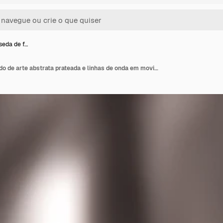
seda de f…
Textura de seda de fundo de arte abstrata prateada e linhas de onda em movimento para design clássico de luxo