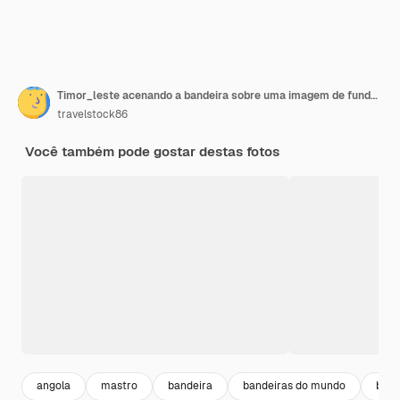
Timor_leste acenando a bandeira sobre uma imagem de fundo branco
travelstock86
Você também pode gostar destas fotos
angola
mastro
bandeira
bandeiras do mundo
band