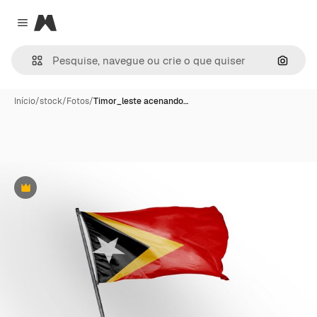
Magnific
Close menu
Pesqui
Início
/
stock
/
Fotos
/
Timor_leste acenando…
Premium