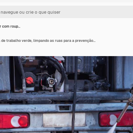
r com roup…
Trabalhador com roupa de trabalho verde, limpando as ruas para a prevenção do covid19 ou vírus corona com pistola d'água com alvejante pressurizado