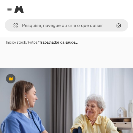
Magnific
Close menu
Pesqui
Início
/
stock
/
Fotos
/
Trabalhador da saúde…
Premium