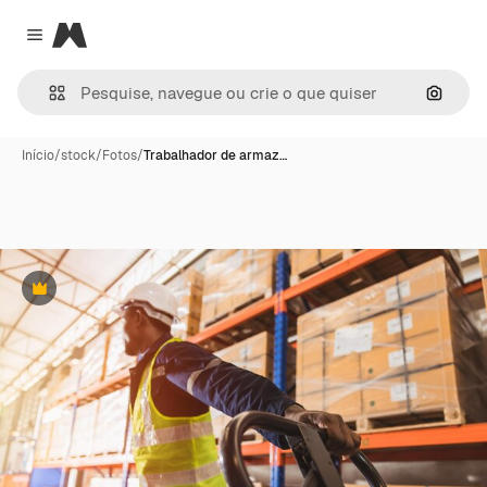
Magnific
Close menu
Pesqui
Início
/
stock
/
Fotos
/
Trabalhador de armaz…
Premium