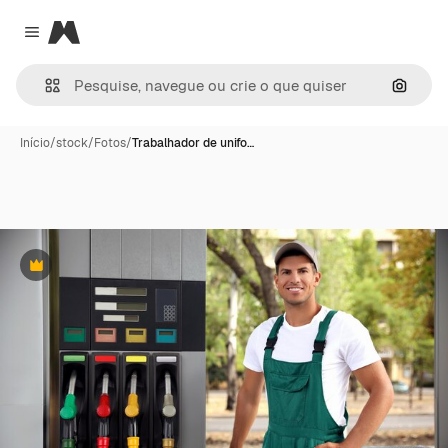
Magnific
Close menu
Pesqui
Início
/
stock
/
Fotos
/
Trabalhador de unifo…
Premium