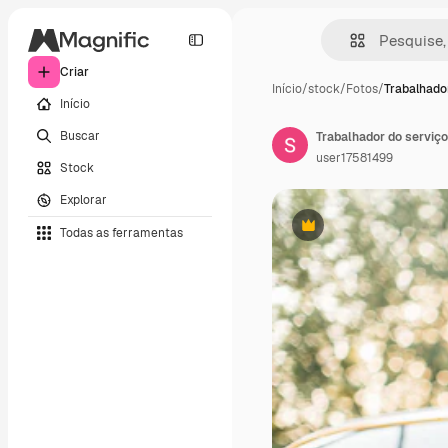
Criar
Início
/
stock
/
Fotos
/
Trabalhado
Início
Buscar
user17581499
Stock
Explorar
Todas as ferramentas
Premium