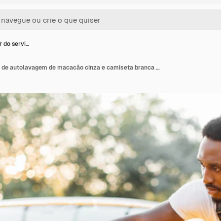
r do servi…
Trabalhador do serviço de autolavagem de macacão cinza e camiseta branca limpando o capô do carro amarelo