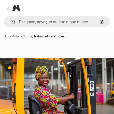
Magnific
Close menu
Pesqui
Início
/
stock
/
Fotos
/
Trabalhadora african…
Premium