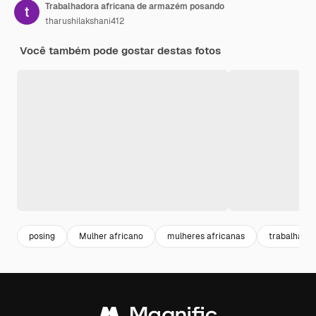
Trabalhadora africana de armazém posando
tharushilakshani412
Você também pode gostar destas fotos
posing
Mulher africano
mulheres africanas
trabalhador