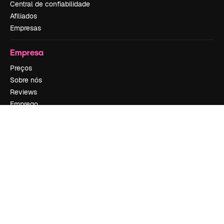
Central de confiabilidade
Afiliados
Empresas
Empresa
Preços
Sobre nós
Reviews
Emprego
Tendências de pesquisa
Blog
Eventos
Slidesgo
Vender conteúdo
Sala de imprensa
Procurando por magnific.ai?
Siga-nos