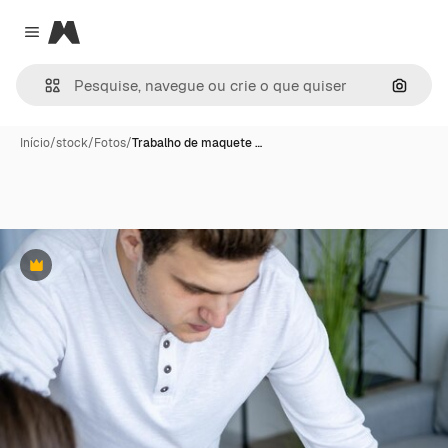
Magnific
Close menu
Pesqui
Início
/
stock
/
Fotos
/
Trabalho de maquete …
Premium