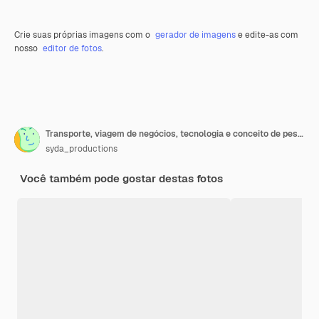
Crie suas próprias imagens com o
gerador de imagens
e edite-as com
nosso
editor de fotos
.
Transporte, viagem de negócios, tecnologia e conceito de pessoas - close-up de jovem com computador tablet pc no estacionamento
syda_productions
Você também pode gostar destas fotos