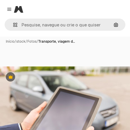
Magnific
Close menu
Pesqui
Início
/
stock
/
Fotos
/
Transporte, viagem d…
Premium