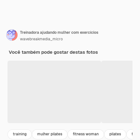
Treinadora ajudando mulher com exercícios
wavebreakmedia_micro
Você também pode gostar destas fotos
training
mulher pilates
fitness woman
pilates
flexi