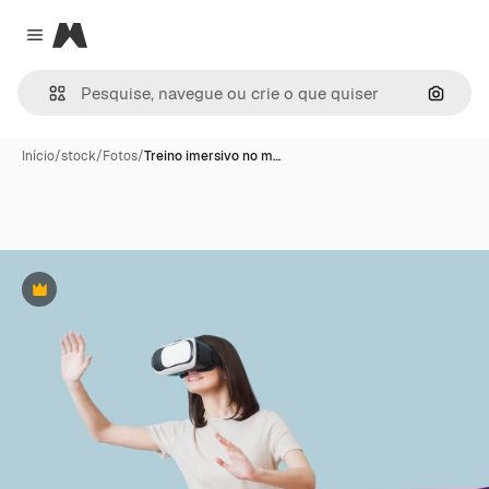
Magnific
Close menu
Pesqui
Início
/
stock
/
Fotos
/
Treino imersivo no m…
Premium