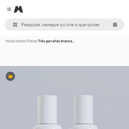
Magnific
Close menu
Pesqui
Início
/
stock
/
Fotos
/
Três garrafas branca…
Premium