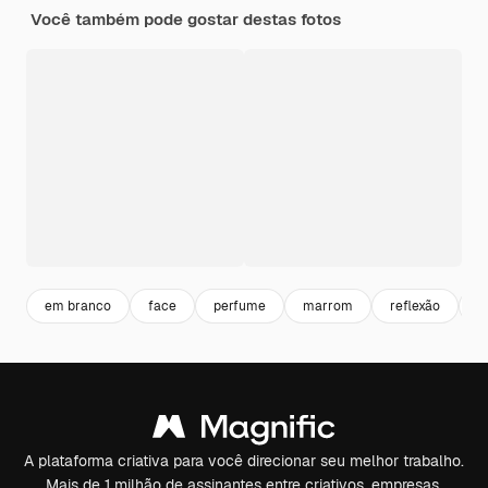
Você também pode gostar destas fotos
em branco
face
perfume
marrom
reflexão
p
A plataforma criativa para você direcionar seu melhor trabalho.
Mais de 1 milhão de assinantes entre criativos, empresas,