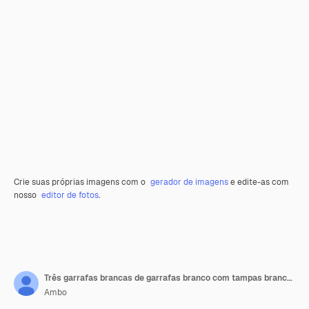
Crie suas próprias imagens com o
gerador de imagens
e edite-as com
nosso
editor de fotos
.
Três garrafas brancas de garrafas branco com tampas brancas e um com um que diz quot sem spray quot
Ambo