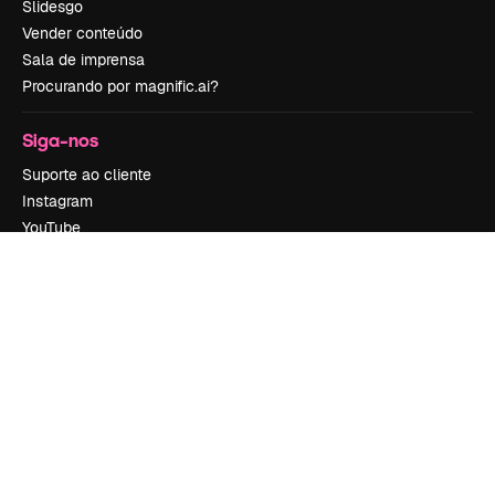
Slidesgo
Vender conteúdo
Sala de imprensa
Procurando por magnific.ai?
Siga-nos
Suporte ao cliente
Instagram
YouTube
LinkedIn
TikTok
Discord
X
Reddit
Copyright © 2010-
2026
Freepik Company S.L.U.
Todos os direitos
reservados
.