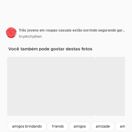
Três jovens em roupas casuais estão sorrindo segurando garrafas de cerveja enquanto estão perto do balcão do bar no pub
hryshchyshen
Você também pode gostar destas fotos
amigos brindando
friends
amigos
amizade
amigos 