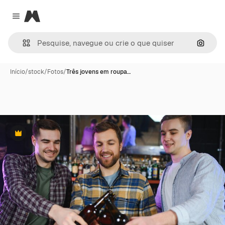
Magnific
Close menu
Pesqui
Início
/
stock
/
Fotos
/
Três jovens em roupa…
Premium