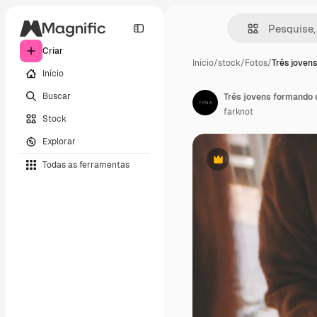
Criar
Início
/
stock
/
Fotos
/
Três joven
Início
Buscar
Três jovens formando u
farknot
Stock
Explorar
Todas as ferramentas
Premium