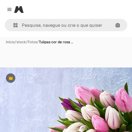
Magnific
Close menu
Pesqui
Início
/
stock
/
Fotos
/
Tulipas cor de rosa …
Premium