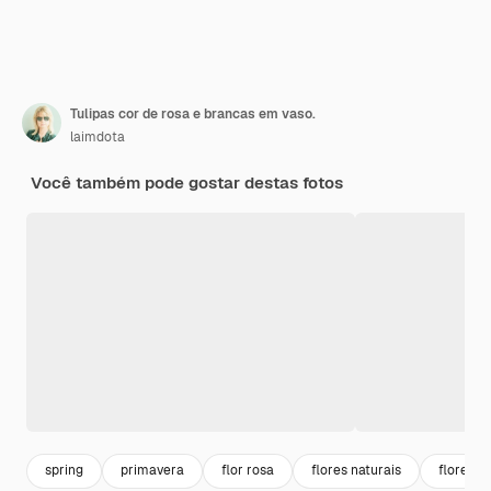
Tulipas cor de rosa e brancas em vaso.
laimdota
Você também pode gostar destas fotos
spring
primavera
flor rosa
flores naturais
flores p