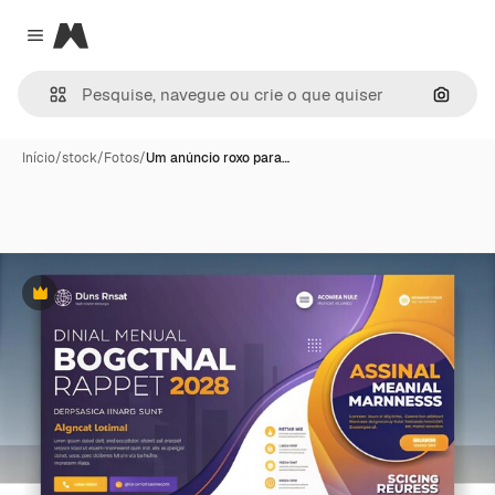
Magnific
Close menu
Pesqui
Início
/
stock
/
Fotos
/
Um anúncio roxo para…
Premium