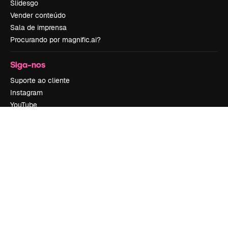
Slidesgo
Vender conteúdo
Sala de imprensa
Procurando por magnific.ai?
Siga-nos
Suporte ao cliente
Instagram
YouTube
LinkedIn
TikTok
Discord
X
Reddit
Copyright © 2010-
2026
Freepik Company S.L.U.
Todos os direitos
reservados
.