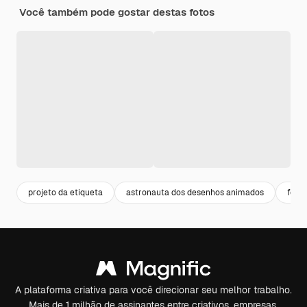
Você também pode gostar destas fotos
projeto da etiqueta
astronauta dos desenhos animados
fogue
A plataforma criativa para você direcionar seu melhor trabalho.
Mais de 1 milhão de assinantes entre criativos, empresas,