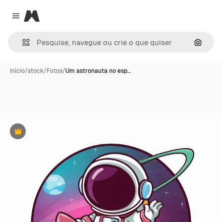
Magnific
Close menu
Pesqui
Início
/
stock
/
Fotos
/
Um astronauta no esp…
Premium