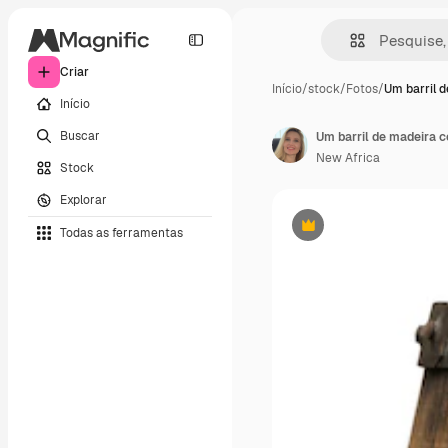
Criar
Início
/
stock
/
Fotos
/
Um barril 
Início
Buscar
Um barril de madeira 
New Africa
Stock
Explorar
Todas as ferramentas
Premium