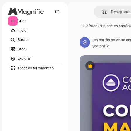
Criar
Início
/
stock
/
Fotos
/
Um cartão d
Início
Buscar
Um cartão de visita 
yearon112
Stock
Explorar
Todas as ferramentas
Premium