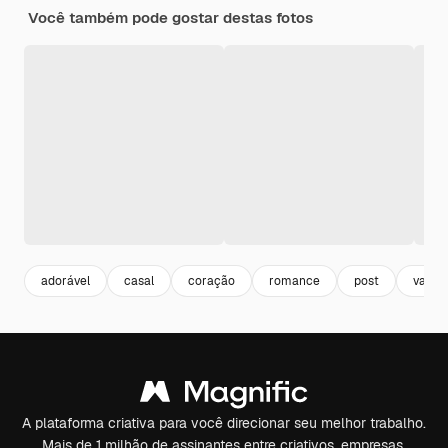
Você também pode gostar destas fotos
adorável
casal
coração
romance
post
valent
A plataforma criativa para você direcionar seu melhor trabalho.
Mais de 1 milhão de assinantes entre criativos, empresas,