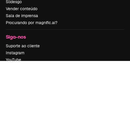
Slidesgo
Vender conteúdo
Sala de imprensa
Procurando por magnific.ai?
Siga-nos
Suporte ao cliente
Instagram
YouTube
LinkedIn
TikTok
Discord
X
Reddit
Copyright © 2010-
2026
Freepik Company S.L.U.
Todos os direitos
reservados
.