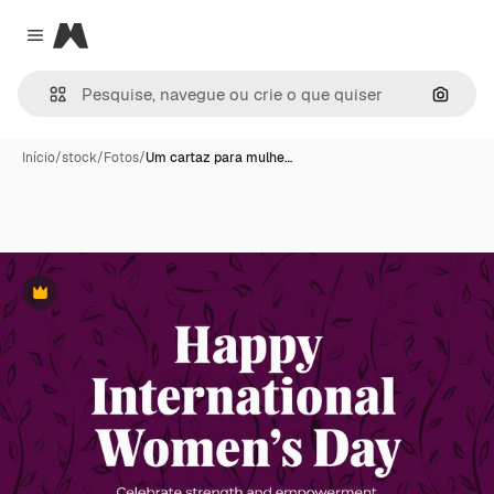
Magnific
Close menu
Pesqui
Início
/
stock
/
Fotos
/
Um cartaz para mulhe…
Premium