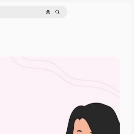
Pesquisar por imagem
Buscar