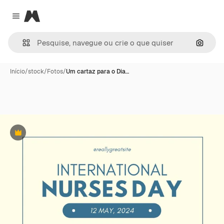
Magnific
Close menu
Pesqui
Início
/
stock
/
Fotos
/
Um cartaz para o Dia…
Premium