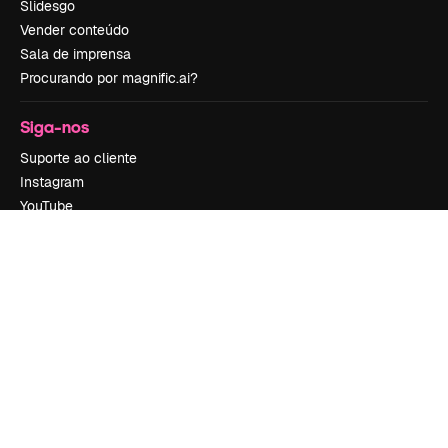
Slidesgo
Vender conteúdo
Sala de imprensa
Procurando por magnific.ai?
Siga-nos
Suporte ao cliente
Instagram
YouTube
LinkedIn
TikTok
Discord
X
Reddit
Copyright © 2010-
2026
Freepik Company S.L.U.
Todos os direitos
reservados
.