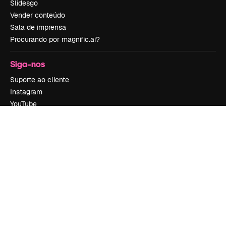
Slidesgo
Vender conteúdo
Sala de imprensa
Procurando por magnific.ai?
Siga-nos
Suporte ao cliente
Instagram
YouTube
LinkedIn
TikTok
Discord
X
Reddit
Copyright © 2010-
2026
Freepik Company S.L.U.
Todos os direitos
reservados
.