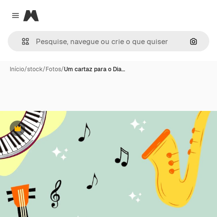
Magnific
Close menu
Pesqui
Início
/
stock
/
Fotos
/
Um cartaz para o Dia…
Premium