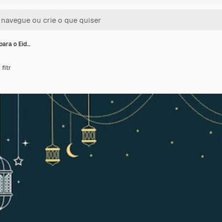
para o Eid…
fitr