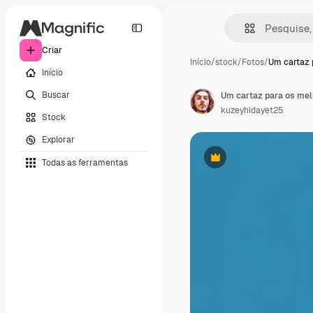
Criar
Início
/
stock
/
Fotos
/
Um cartaz 
Início
Buscar
Um cartaz para os mel
kuzeyhidayet25
Stock
Explorar
Todas as ferramentas
Premium