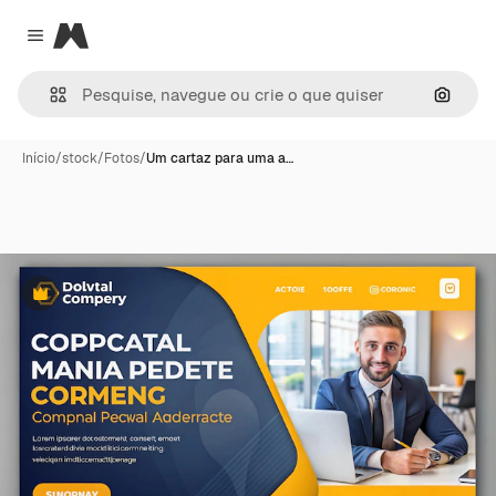
Magnific
Close menu
Pesqui
Início
/
stock
/
Fotos
/
Um cartaz para uma a…
Premium