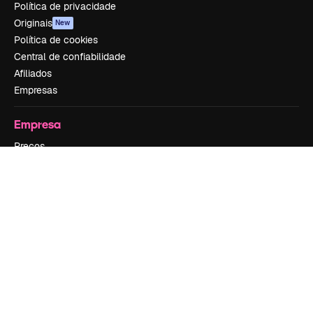
Política de privacidade
Originais
New
Política de cookies
Central de confiabilidade
Afiliados
Empresas
Empresa
Preços
Sobre nós
Reviews
Emprego
Tendências de pesquisa
Blog
Eventos
Slidesgo
Vender conteúdo
Sala de imprensa