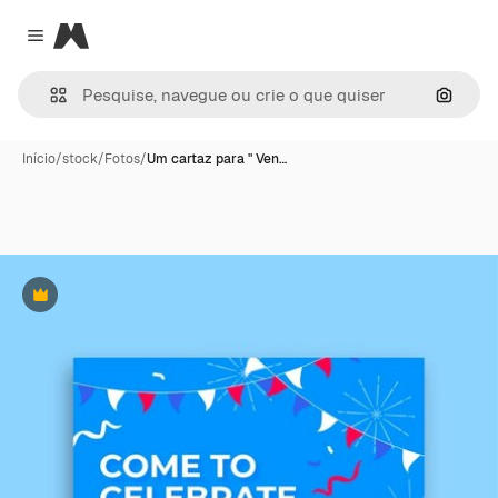
Magnific
Close menu
Pesqui
Início
/
stock
/
Fotos
/
Um cartaz para " Ven…
Premium