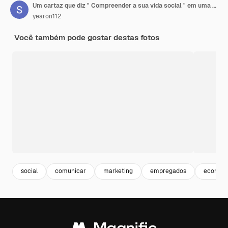
Um cartaz que diz " Compreender a sua vida social " em uma língua estrangeira.
yearon112
Você também pode gostar destas fotos
social
comunicar
marketing
empregados
ecomme