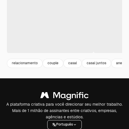
relacionamento
couple
casal
casal juntos
anel de
A plataforma criativa para você direcionar seu melhor trabalho.
Mais de 1 milhão de assinantes entre criativos, empresas,
agências e estúdios.
Português