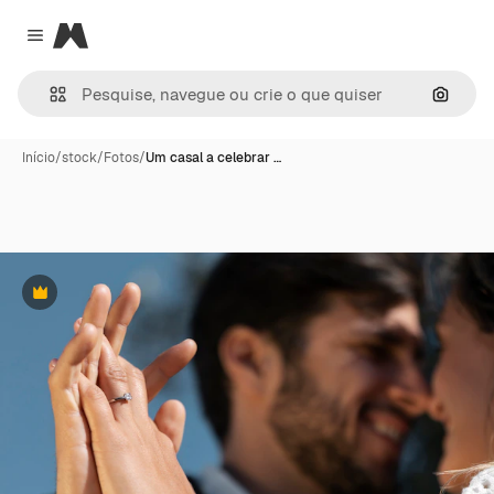
Magnific
Close menu
Pesqui
Início
/
stock
/
Fotos
/
Um casal a celebrar …
Premium