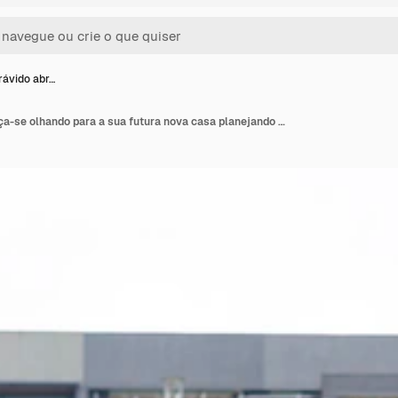
rávido abr…
Um casal grávido abraça-se olhando para a sua futura nova casa planejando o futuro no seu apartamento