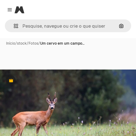
Magnific
Close menu
Pesqui
Início
/
stock
/
Fotos
/
Um cervo em um campo…
Premium