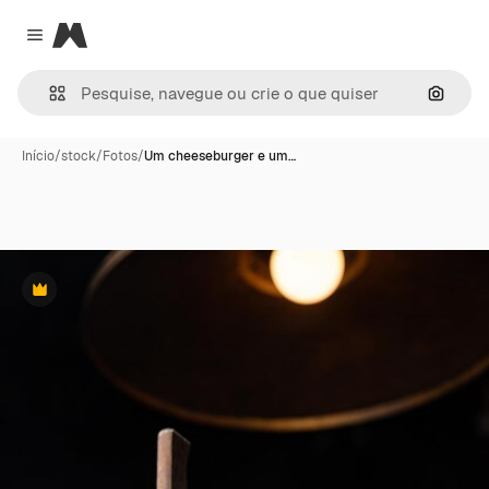
Magnific
Close menu
Pesqui
Início
/
stock
/
Fotos
/
Um cheeseburger e um…
Premium