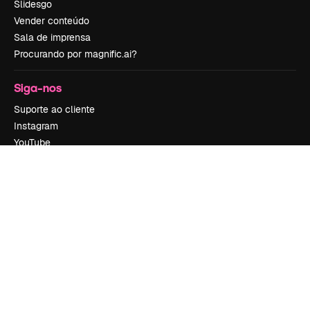
Slidesgo
Vender conteúdo
Sala de imprensa
Procurando por magnific.ai?
Siga-nos
Suporte ao cliente
Instagram
YouTube
LinkedIn
TikTok
Discord
X
Reddit
Copyright © 2010-
2026
Freepik Company S.L.U.
Todos os direitos
reservados
.