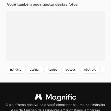
Você também pode gostar destas fotos
negócio
assinar
tempo
passos
Abstrato
pes
A plataforma criativa para você direcionar seu melhor trabalho.
Mais de 1 milhão de assinantes entre criativos, empresas,