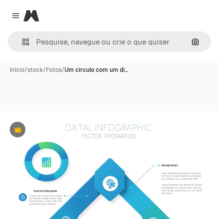
Magnific
Close menu
Pesqui
Início
/
stock
/
Fotos
/
Um círculo com um di…
Premium