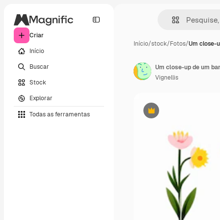
Criar
Início
/
stock
/
Fotos
/
Um close-u
Início
Buscar
Um close-up de um ban
Vignellis
Stock
Explorar
Todas as ferramentas
Premium