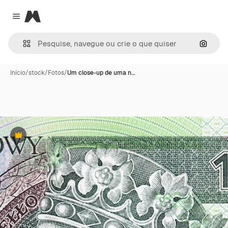
Magnific
Close menu
Pesqui
Início
/
stock
/
Fotos
/
Um close-up de uma n…
Premium