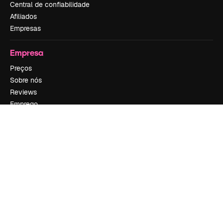
Central de confiabilidade
Afiliados
Empresas
Empresa
Preços
Sobre nós
Reviews
Emprego
Tendências de pesquisa
Blog
Eventos
Slidesgo
Vender conteúdo
Sala de imprensa
Procurando por magnific.ai?
Siga-nos