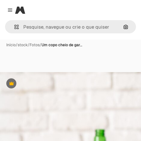
Magnific
Close menu
Pesqui
Início
/
stock
/
Fotos
/
Um copo cheio de gar…
Premium