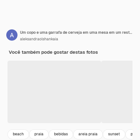
Um copo e uma garrafa de cerveja em uma mesa em um restaurante aos raios do sol
aleksandraolshankaia
Você também pode gostar destas fotos
beach
praia
bebidas
areia praia
sunset
praia