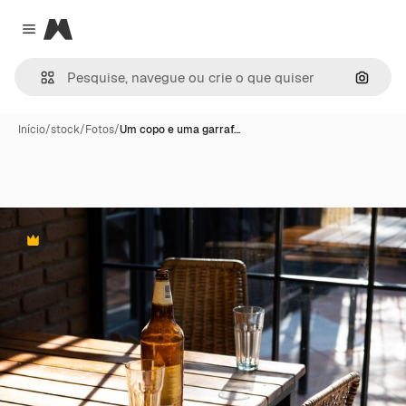
Magnific
Close menu
Pesqui
Início
/
stock
/
Fotos
/
Um copo e uma garraf…
Premium